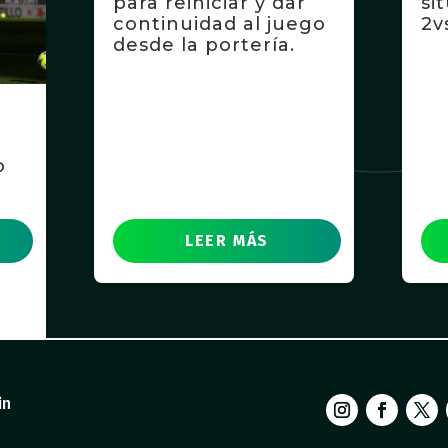
para reiniciar y dar
si
continuidad al juego
2v
desde la portería.
o
LEER MÁS
in