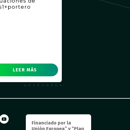
tuaciones de
s1+portero
LEER MÁS
Financiado por la
Unión Europea” y “Plan