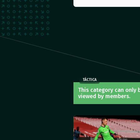
TÁCTICA
This category can only 
viewed by members.