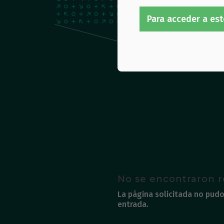
Para acceder a est
No se encontraron r
La página solicitada no pudo
entrada.