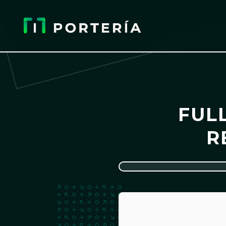
FUL
R