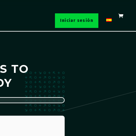
Iniciar sesión
S TO
DY