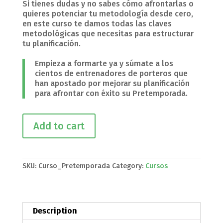
Si tienes dudas y no sabes cómo afrontarlas o
quieres potenciar tu metodología desde cero,
en este curso te damos todas las claves
metodológicas que necesitas para estructurar
tu planificación.
Empieza a formarte ya y súmate a los
cientos de entrenadores de porteros que
han apostado por mejorar su planificación
para afrontar con éxito su Pretemporada.
Curso
Add to cart
Pretemporada
para
Entrenador
de
SKU:
Curso_Pretemporada
Category:
Cursos
Porteros
quantity
Description