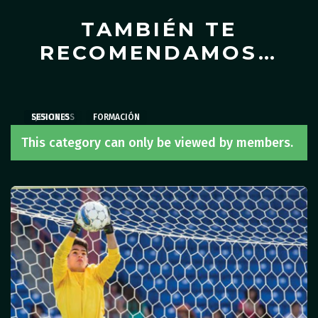
TAMBIÉN TE
RECOMENDAMOS…
EJERCICIOS
SESIONES
SESIONES
,
FORMACIÓN
This category can only be viewed by members.