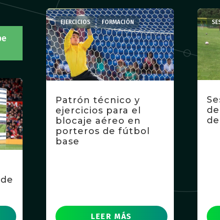
,
EJERCICIOS
FORMACIÓN
SE
be
Se
Patrón técnico y
de
ejercicios para el
de
blocaje aéreo en
porteros de fútbol
base
 de
LEER MÁS