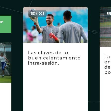
TÉCNICOS
FR
be
Las claves de un
La
buen calentamiento
en
intra-sesión.
de
po