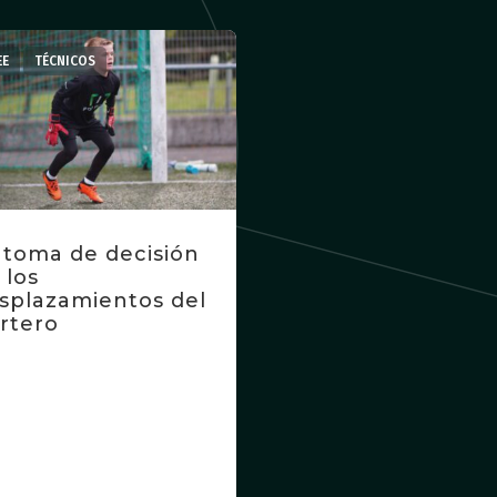
,
EE
TÉCNICOS
 toma de decisión
 los
splazamientos del
rtero