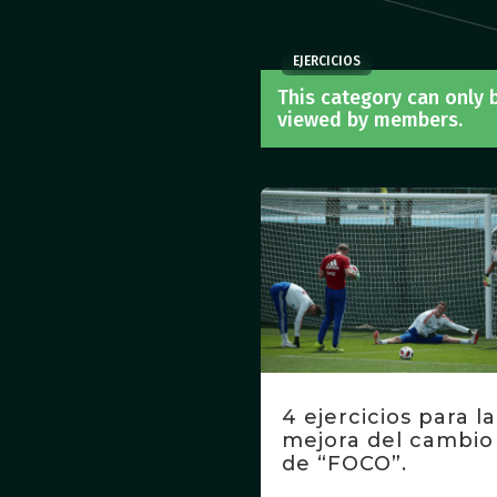
EJERCICIOS
This category can only 
viewed by members.
4 ejercicios para la
mejora del cambio
de “FOCO”.