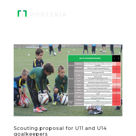
Scouting proposal for U11 and U14
goalkeepers